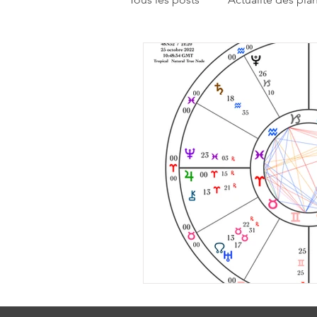
Enseignements
Humeur du
Réflexion sur la pratique astrolo
Rencontrons-nous
Pistes d