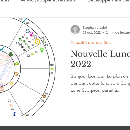
 jour
Important à retenir
Lectures
Présentation
Stéphanie Jalet
25 oct. 2022
2 min de lectur
Actualité des planètes
gi
Signes du zodiaque
Estime de soi
Collectif
Nouvelle Lune
2022
'interprétation
Grands cycles
Bonjour bonjour, Le plan émo
pendant cette lunaison. Conj
Lune Scorpion parait à...