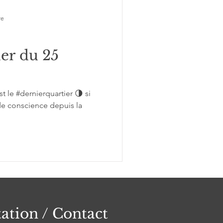
re
ier du 25
st le #dernierquartier 🌗 si
de conscience depuis la
ation / Contact