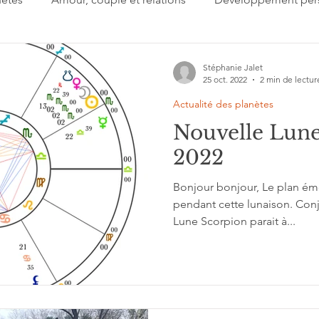
 jour
Important à retenir
Lectures
Présentation
Stéphanie Jalet
25 oct. 2022
2 min de lectur
Actualité des planètes
gi
Signes du zodiaque
Estime de soi
Collectif
Nouvelle Lune
2022
'interprétation
Grands cycles
Bonjour bonjour, Le plan émo
pendant cette lunaison. Conj
Lune Scorpion parait à...