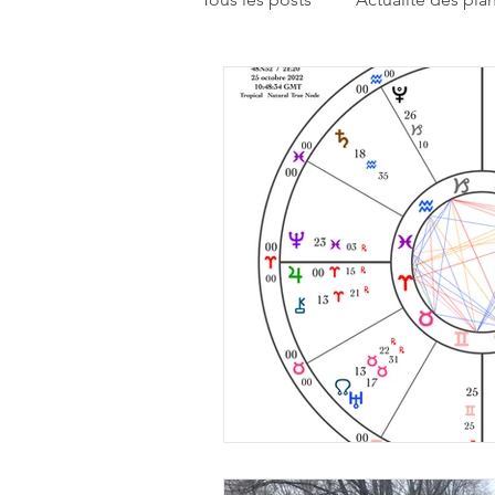
Enseignements
Humeur du
Réflexion sur la pratique astrolo
Rencontrons-nous
Pistes d