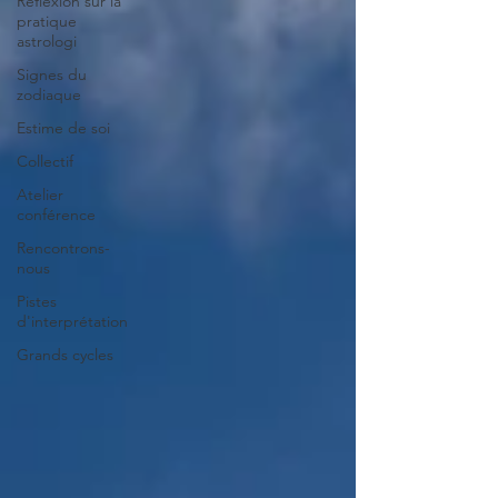
Réflexion sur la
pratique
astrologi
Signes du
zodiaque
Estime de soi
Collectif
Atelier
conférence
Rencontrons-
nous
Pistes
d'interprétation
Grands cycles