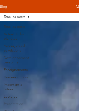
Blog
Tous les posts
Tous les posts
Actualité des
planètes
Amour, couple
et relations
Développement
personnel
Enseignements
Humeur du jour
Important à
retenir
Lectures
Présentation