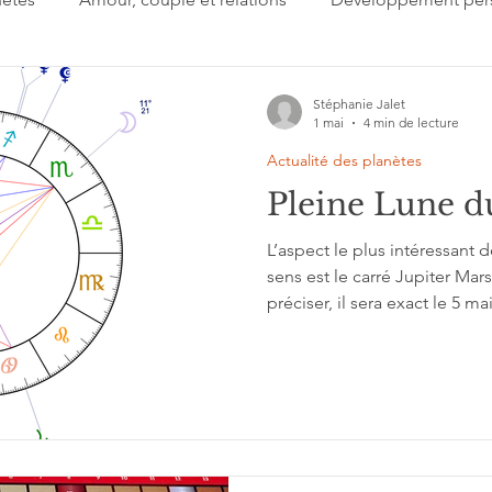
 jour
Important à retenir
Lectures
Présentation
Stéphanie Jalet
1 mai
4 min de lecture
Actualité des planètes
gi
Signes du zodiaque
Estime de soi
Collectif
Pleine Lune d
L’aspect le plus intéressant 
'interprétation
Grands cycles
sens est le carré Jupiter Mars
préciser, il sera exact le 5 ma
pourrait traduire ce carré pa
qu’il va nous falloir quitter
adulte. Un élan de changer 
véritable aventure individuel
côté et d'émerger des douce
Et des peurs, nostalgie, mél