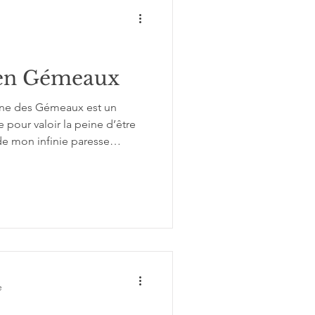
 en Gémeaux
igne des Gémeaux est un
pour valoir la peine d’être
e mon infinie paresse
! 😂🌸😋) pour vous en parler
e