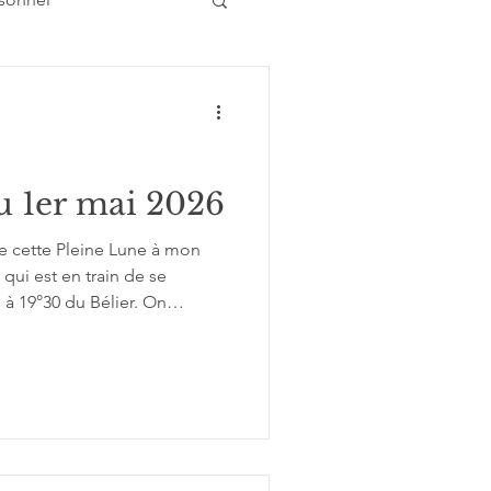
Atelier conférence
u 1er mai 2026
de cette Pleine Lune à mon
 qui est en train de se
i à 19°30 du Bélier. On
r le confort absolu du cocon
 pour devenir autonome et
de braquet, d’entamer une
le qui implique de laisser de
urs et douleurs de l’enfance.
ancol