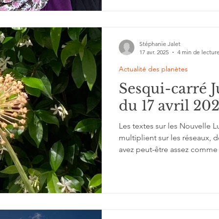
Stéphanie Jalet
17 avr. 2025
4 min de lectur
Actualité des planètes
Sesqui-carré J
du 17 avril 20
Les textes sur les Nouvelle L
multiplient sur les réseaux,
avez peut-être assez comme 
ajouter ma prose à votre looonn
contre, j’ai vu peu de textes 
se déroule aujourd’hui : le s
Pluton, donc je vous propose