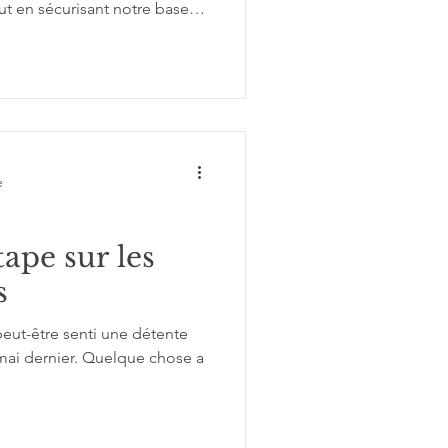
ut en sécurisant notre base
 lire sur le blog si le cœur
e
tape sur les
s
mai dernier. Quelque chose a