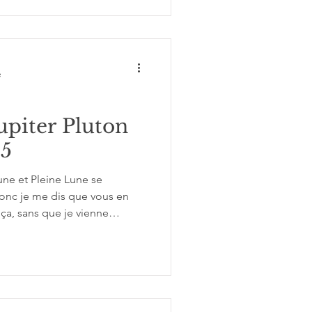
e
upiter Pluton
25
une et Pleine Lune se
 donc je me dis que vous en
ça, sans que je vienne
g fil d’actualité. Par
parler de l’aspect majeur qui
esqui-carré de Jupiter à
 de nous y attarder un peu.