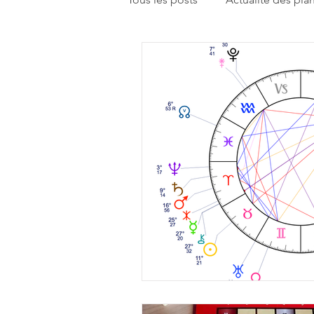
Enseignements
Humeur du
Réflexion sur la pratique astrolo
Rencontrons-nous
Pistes d