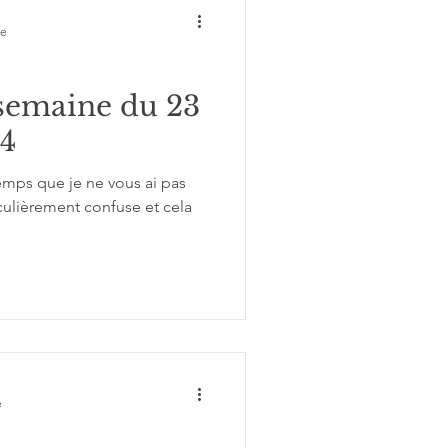
re
 semaine du 23
4
emps que je ne vous ai pas
iculièrement confuse et cela
e