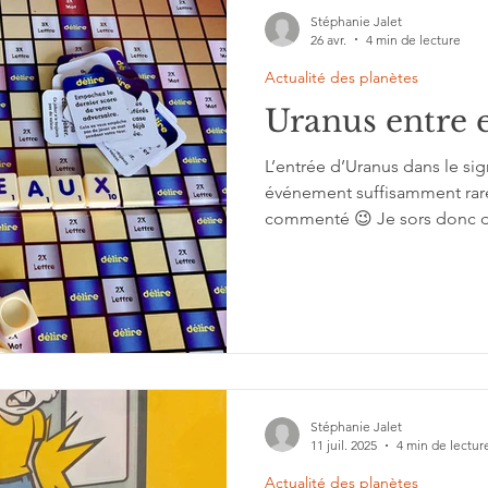
Stéphanie Jalet
26 avr.
4 min de lecture
Actualité des planètes
Uranus entre
L’entrée d’Uranus dans le s
événement suffisamment rare 
commenté 😉 Je sors donc d
Taureau (ah, doux printemps 
aujourd’hui.
Stéphanie Jalet
11 juil. 2025
4 min de lectur
Actualité des planètes