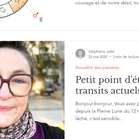
courage et de notre désir, to
arrière. Décryptage complet à
vous en dit.
Stéphanie Jalet
22 mai 2025
3 min de lectur
Actualité des planètes
Petit point d'é
transits actuel
Bonjour bonjour, Vous avez peut-être senti une détente
depuis la Pleine Lune du 12 
lâché, c’est sensible...