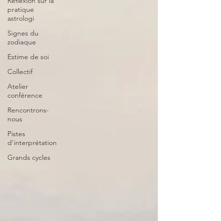
Réflexion sur la
pratique
astrologi
Signes du
zodiaque
Estime de soi
Collectif
Atelier
conférence
Rencontrons-
nous
Pistes
d'interprétation
Grands cycles