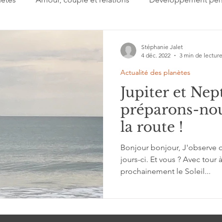
 jour
Important à retenir
Lectures
Présentation
Stéphanie Jalet
4 déc. 2022
3 min de lectur
Actualité des planètes
gi
Signes du zodiaque
Estime de soi
Collectif
Jupiter et Nep
préparons-nou
'interprétation
Grands cycles
la route !
Bonjour bonjour, J'observe q
jours-ci. Et vous ? Avec tour
prochainement le Soleil...