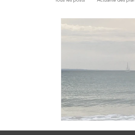
Enseignements
Humeur du
Réflexion sur la pratique astrolo
Rencontrons-nous
Pistes d