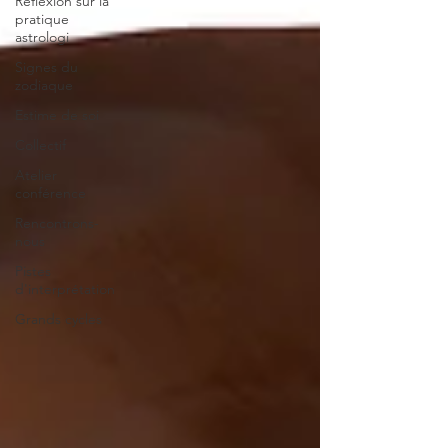
Réflexion sur la
pratique
astrologi
Signes du
zodiaque
Estime de soi
Collectif
Atelier
conférence
Rencontrons-
nous
Pistes
d'interprétation
Grands cycles