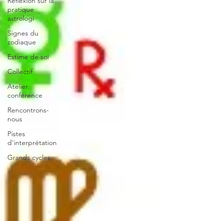
Réflexion sur la
pratique
astrologi
Signes du
zodiaque
Estime de soi
Collectif
Atelier
conférence
Rencontrons-
nous
Pistes
d'interprétation
Grands cycles