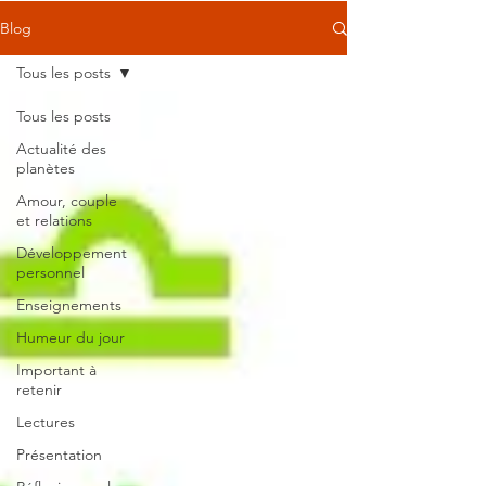
Blog
Tous les posts
Tous les posts
Actualité des
planètes
Amour, couple
et relations
Développement
personnel
Enseignements
Humeur du jour
Important à
retenir
Lectures
Présentation