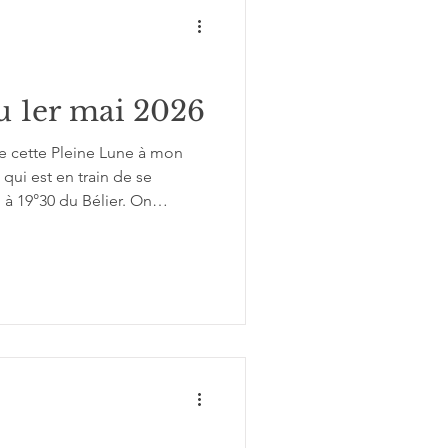
u 1er mai 2026
de cette Pleine Lune à mon
 qui est en train de se
i à 19°30 du Bélier. On
r le confort absolu du cocon
 pour devenir autonome et
de braquet, d’entamer une
le qui implique de laisser de
urs et douleurs de l’enfance.
ancol