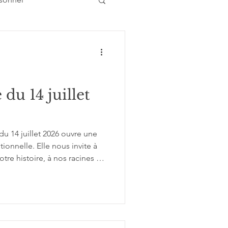
Atelier conférence
du 14 juillet
u 14 juillet 2026 ouvre une
onnelle. Elle nous invite à
notre histoire, à nos racines et
itable sentiment de sécurité.
oint à la Nouvelle Lune, il ne
mmencer quelque chose de
dre la mesure du poids du
sée actuel.