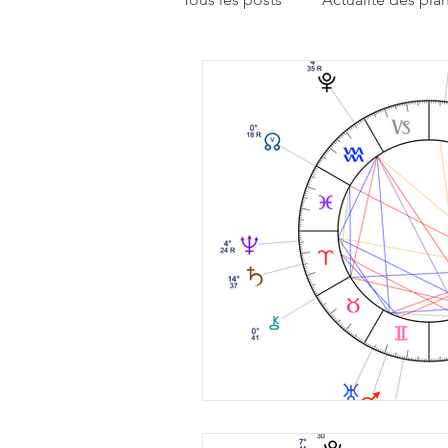
Enseignements
Humeur du
Réflexion sur la pratique astrolo
Rencontrons-nous
Pistes d