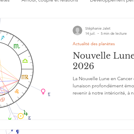
 jour
Important à retenir
Lectures
Présentation
Stéphanie Jalet
14 juil.
5 min de lecture
Actualité des planètes
gi
Signes du zodiaque
Estime de soi
Collectif
Nouvelle Lune 
2026
'interprétation
Grands cycles
La Nouvelle Lune en Cancer d
lunaison profondément émoti
revenir à notre intériorité, à 
à ce qui nous procure un vér
Avec Mercure rétrograde conj
s'agit pas seulement de co
nouveau, mais aussi de pren
passé sur notre mode de pen