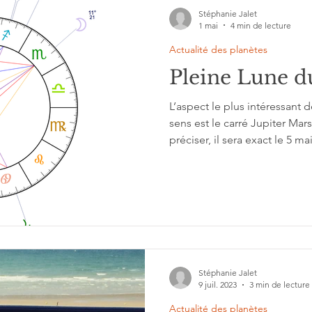
Stéphanie Jalet
1 mai
4 min de lecture
Actualité des planètes
Pleine Lune d
L’aspect le plus intéressant 
sens est le carré Jupiter Mars
préciser, il sera exact le 5 ma
pourrait traduire ce carré pa
qu’il va nous falloir quitter
adulte. Un élan de changer 
véritable aventure individuel
côté et d'émerger des douce
Et des peurs, nostalgie, mél
Stéphanie Jalet
9 juil. 2023
3 min de lecture
Actualité des planètes