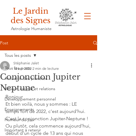
Le Jardin
des Signes
Astrologie Humaniste
Post
Tous les posts
Stéphanie Jalet
Tous les posts
12 avr. 2022
2 min de lecture
Conjonction Jupiter
Actualité des planètes
Neptune
Amour, couple et relations
Bonjour 
Développement personnel
Et bien voilà, nous y sommes : LE 
Enseignements
temps fort de 2022, c'est aujourd'hui. 
C'est la conjonction Jupiter-Neptune ! 
Humeur du jour
Ou plutôt, cela commence aujourd'hui, 
Important à retenir
début d'un cycle de 13 ans qui nous 