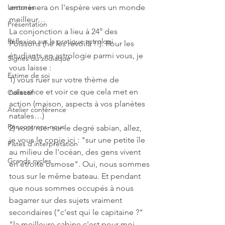
Lectures
emmènera on l'espère vers un monde 
meilleur…
Présentation
La conjonction a lieu à 24° des 
Réflexion sur la pratique astrologi
Poissons (hé les revoilà !!). Pour les 
étudiants en astrologie parmi vous, je 
Signes du zodiaque
vous laisse : 
Estime de soi
1) vous ruer sur votre thème de 
naissance et voir ce que cela met en 
Collectif
action (maison, aspects à vos planètes 
Atelier conférence
natales…)
Rencontrons-nous
2) vous ruer sur le degré sabian, allez, 
je vous le copie ici : "sur une petite île 
Pistes d'interprétation
au milieu de l'océan, des gens vivent 
Grands cycles
en étroite osmose". Oui, nous sommes 
tous sur le même bateau. Et pendant 
que nous sommes occupés à nous 
bagarrer sur des sujets vraiment 
secondaires ("c'est qui le capitaine ?" 
"la meilleure cabine c'est pour moi 