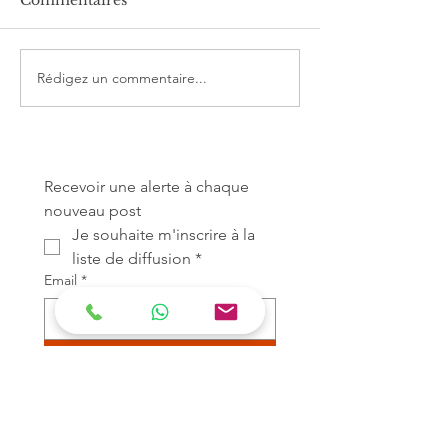
Commentaires
A petits pas
Rédigez un commentaire...
Pleine Lune d
2023
Recevoir une alerte à chaque 
nouveau post
Je souhaite m'inscrire à la 
liste de diffusion
*
Email
*
S'abonner