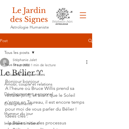
Le Jardin
des Signes
Astrologie Humaniste
Post
Tous les posts
Stéphanie Jalet
Tous les posts
17 avr. 2022
1 min de lecture
Le Bélier ♈️
Actualité des planètes
Bonjour bonjour
Amour, couple et relations
A l'heure où Bruce Willis prend sa 
Développement personnel
retraite (snif), et avant que le Soleil 
n'entre en Taureau, il est encore temps 
Enseignements
pour moi de vous parler du Bélier ! 
Humeur du jour
Idées clés : 
- le Bélier initie des processus
Important à retenir