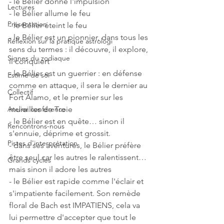
- le Bélier donne l'impulsion
Lectures
- le Bélier allume le feu
Présentation
- le Bélier éteint le feu
- le Bélier est un pionnier, dans tous les 
Réflexion sur la pratique astrologi
sens du termes : il découvre, il explore, 
Signes du zodiaque
il conquiert
- le Bélier est un guerrier : en défense 
Estime de soi
comme en attaque, il sera le dernier au 
Collectif
Fort Alamo, et le premier sur les 
Atelier conférence
murailles de Troie 
- le Bélier est en quête… sinon il 
Rencontrons-nous
s'ennuie, déprime et grossit.
Pistes d'interprétation
- dans ses aventures, le Bélier préfère 
être seul car les autres le ralentissent… 
Grands cycles
mais sinon il adore les autres
- le Bélier est rapide comme l'éclair et 
s'impatiente facilement. Son remède 
floral de Bach est IMPATIENS, cela va 
lui permettre d'accepter que tout le 