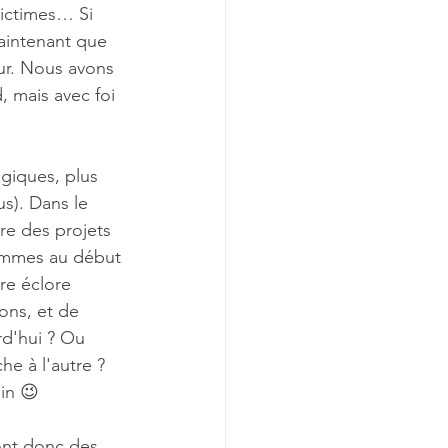
ictimes… Si 
aintenant que 
ur. Nous avons 
, mais avec foi 
ogiques, plus 
s). Dans le 
re des projets 
ommes au début 
re éclore 
ons, et de 
rd'hui ? Ou 
e à l'autre ? 
in 😉
ont donc des 