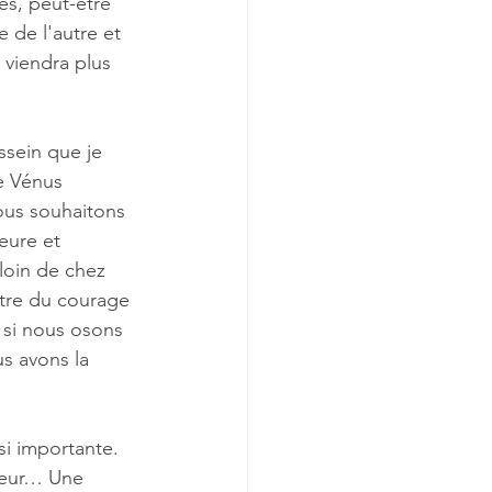
s, peut-être 
 de l'autre et 
 viendra plus 
ssein que je 
e Vénus 
ous souhaitons 
eure et 
loin de chez 
être du courage 
 si nous osons 
us avons la 
i importante. 
teur… Une 