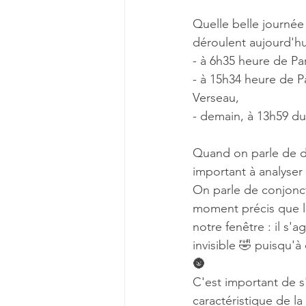
Quelle belle journée 
déroulent aujourd'hu
Rencontrons-nous
Pistes d
- à 6h35 heure de Pa
- à 15h34 heure de P
Verseau,
- demain, à 13h59 du 
Quand on parle de dé
important à analyser
On parle de conjonc
moment précis que l
notre fenêtre : il s'
invisible 🤣 puisqu'à
🌚
C'est important de s'
caractéristique de la