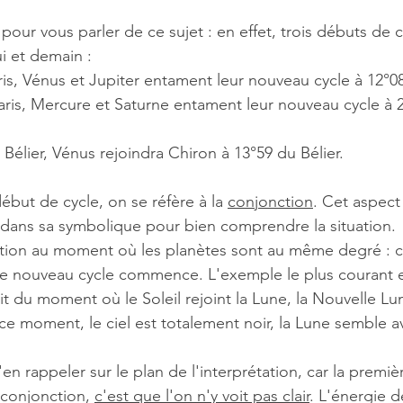
pour vous parler de ce sujet : en effet, trois débuts de c
i et demain : 
'interprétation
Grands cycles
ris, Vénus et Jupiter entament leur nouveau cycle à 12°08
aris, Mercure et Saturne entament leur nouveau cycle à 
Bélier, Vénus rejoindra Chiron à 13°59 du Bélier.
but de cycle, on se réfère à la 
conjonction
. Cet aspect
 dans sa symbolique pour bien comprendre la situation. 
tion au moment où les planètes sont au même degré : c'
e nouveau cycle commence. L'exemple le plus courant es
agit du moment où le Soleil rejoint la Lune, la Nouvelle Lu
 ce moment, le ciel est totalement noir, la Lune semble 
en rappeler sur le plan de l'interprétation, car la premiè
 conjonction, 
c'est que l'on n'y voit pas clair
. L'énergie d