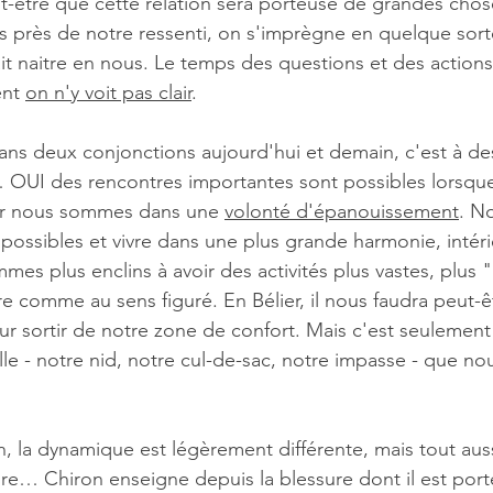
-être que cette relation sera porteuse de grandes chose
s près de notre ressenti, on s'imprègne en quelque sorte
ait naitre en nous. Le temps des questions et des actions
nt 
on n'y voit pas clair
. 
ans deux conjonctions aujourd'hui et demain, c'est à de
 OUI des rencontres importantes sont possibles lorsqu
car nous sommes dans une 
volonté d'épanouissement
. N
 possibles et vivre dans une plus grande harmonie, intéri
es plus enclins à avoir des activités plus vastes, plus "
e comme au sens figuré. En Bélier, il nous faudra peut-
ur sortir de notre zone de confort. Mais c'est seulement
lle - notre nid, notre cul-de-sac, notre impasse - que no
 
, la dynamique est légèrement différente, mais tout auss
ire… Chiron enseigne depuis la blessure dont il est por