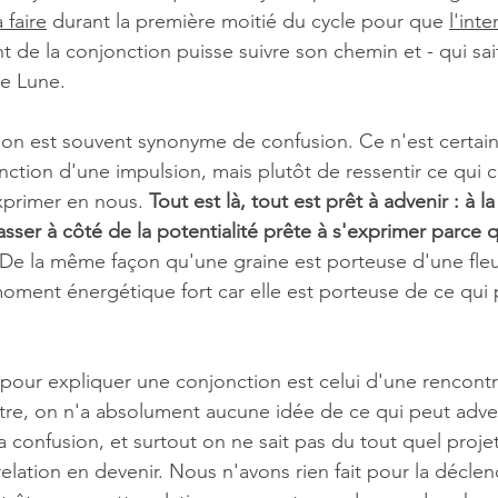
 faire
 durant la première moitié du cycle pour que 
l'inte
de la conjonction puisse suivre son chemin et - qui sait
ne Lune.
tion est souvent synonyme de confusion. Ce n'est certai
ction d'une impulsion, mais plutôt de ressentir ce qui c
xprimer en nous. 
Tout est là, tout est prêt à advenir : à l
asser à côté de la potentialité prête à s'exprimer parce 
De la même façon qu'une graine est porteuse d'une fleur
oment énergétique fort car elle est porteuse de ce qui 
pour expliquer une conjonction est celui d'une rencont
re, on n'a absolument aucune idée de ce qui peut adveni
 confusion, et surtout on ne sait pas du tout quel proje
elation en devenir. Nous n'avons rien fait pour la déclench