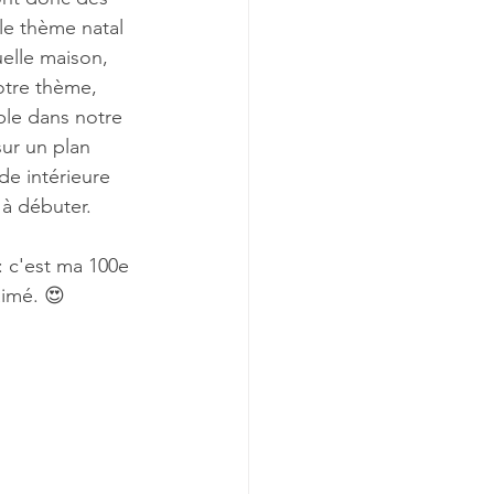
le thème natal 
elle maison, 
otre thème, 
ble dans notre 
sur un plan 
de intérieure 
à débuter. 
: c'est ma 100e 
aimé. 😍