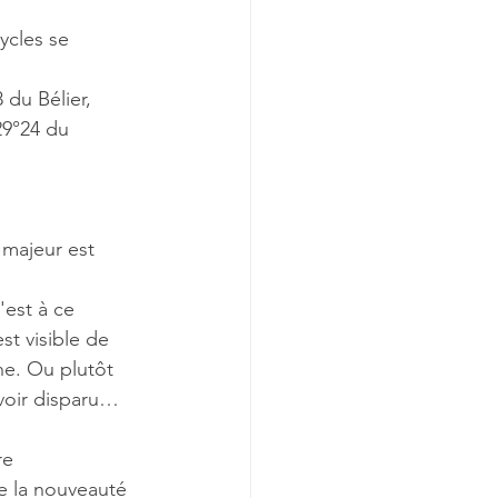
ycles se 
 du Bélier,
29°24 du 
 majeur est 
est à ce 
t visible de 
ne. Ou plutôt 
avoir disparu… 
re 
e la nouveauté 