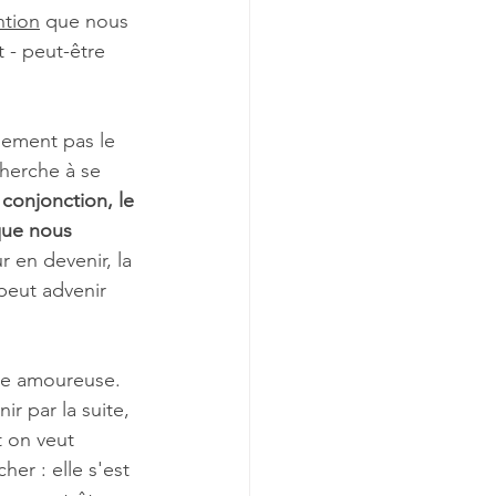
ntion
 que nous 
 - peut-être 
nement pas le 
herche à se 
a conjonction, le 
que nous 
 en devenir, la 
peut advenir 
re amoureuse. 
r par la suite, 
t on veut 
er : elle s'est 