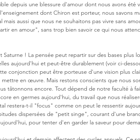
ible depuis une blessure d'amour dont nous avons été v
 l'enseignement dont Chiron est porteur, nous savons m
al mais aussi que nous ne souhaitons pas vivre sans amo
partir en amour", sans trop bien savoir ce qui nous attend
t Saturne ! La pensée peut repartir sur des bases plus l
elles aujourd'hui et peut-être durablement (voir ci-dessou
tte conjonction peut être porteuse d'une vision plus clai
 mettre en œuvre. Mais restons conscients que nous s
us tâtonnons encore. Tout dépend de notre faculté à fai
core en germes aujourd'hui, du travail que nous réaliser
al restera-t-il "focus" comme on peut le ressentir aujou
bitudes dispersées de "petit singe", courant d'une branch
ujourd'hui, pour tenter d'en garder la saveur pour dema
ujourd'hui et demain affectent des 
cycles annuels
. Ce s