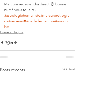
Mercure redeviendra direct 😉 bonne 
nuit à vous tous 🔆.
#astrologiehumaniste
#mercureretrogra
de
#verseau♒️
#cycledemercure
#minouc
hat
Humeur du jour
Voir tout
Posts récents