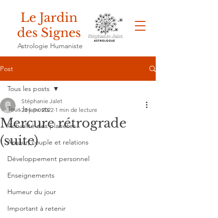
Le Jardin
des Signes
Astrologie Humaniste
Post
Tous les posts
Stéphanie Jalet
Tous les posts
23 janv. 2022
1 min de lecture
Mercure rétrograde
Actualité des planètes
(suite)
Amour, couple et relations
Développement personnel
Enseignements
Humeur du jour
Important à retenir