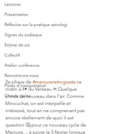
Lectures
Présentation
Réflexion sur la pratique astrologi
Signes du zodiaque
Estime de soi
Collectif
Atelier conférence
Rencontrons-nous
2e phase de 
#mercureretrograde
 ce 
Pistes d'interprétation
matin à 4• du Verseau ♒️ Quelque 
Grands cycles
chose de nouveau dans l’air. Comme 
Minouchat, on est interpellé et 
intéressé, tout en ne comprenant pas 
encore réellement de quoi il est 
question 🤔 pour ce nouveau cycle de 
Mercure… à suivre le 5 février lorsque 