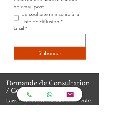
nouveau post
Je souhaite m'inscrire à la 
liste de diffusion
*
Email
*
S'abonner
Demande de Consultation
/ Contact
Laissez-moi vos coordonnées et votre
demande ici 🌸
Prénom