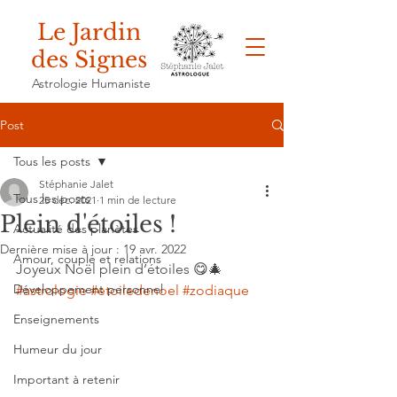
Le Jardin
des Signes
Astrologie Humaniste
Post
Tous les posts
Stéphanie Jalet
Tous les posts
25 déc. 2021
1 min de lecture
Plein d'étoiles !
Actualité des planètes
Dernière mise à jour :
19 avr. 2022
Amour, couple et relations
Joyeux Noël plein d’étoiles 😋🎄
Développement personnel
#astrologie
#etoiledenoel
#zodiaque
Enseignements
Humeur du jour
Important à retenir