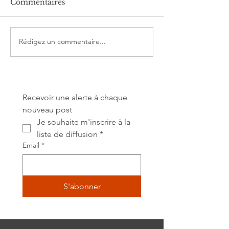
Commentaires
beaucoup de mal à
jours-ci, ne m'en v
Bonne année 2026
pas… L'actualité 
Rédigez un commentaire...
beaucoup et cette 
Recevoir une alerte à chaque 
nouveau post
Je souhaite m'inscrire à la 
liste de diffusion
*
Email
*
S'abonner