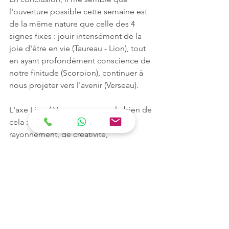
l'ouverture possible cette semaine est 
de la même nature que celle des 4 
signes fixes : jouir intensément de la 
joie d'être en vie (Taureau - Lion), tout 
en ayant profondément conscience de 
notre finitude (Scorpion), continuer à 
nous projeter vers l'avenir (Verseau). 
L'axe Lion / Verseau nous parle bien de 
cela : de beauté, d'expression, de 
rayonnement, de créativité, 
d'humanité, d'être une part cré-active 
de la marche du Monde. 
Et l'axe Taureau / Scorpion nous 
encourage à chanter notre blues à tue-
tête, à transcender notre nature 
immortelle, pour en faire quelque 
chose de sublime ici et maintenant ! 