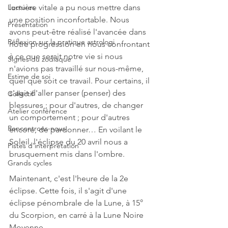
Lectures
lumière vitale a pu nous mettre dans 
une position inconfortable. Nous 
Présentation
avons peut-être réalisé l'avancée dans 
Réflexion sur la pratique astrologi
notre progression en nous confrontant 
à ce que serait notre vie si nous 
Signes du zodiaque
n'avions pas travaillé sur nous-même, 
Estime de soi
quel que soit ce travail. Pour certains, il 
s'agit d'aller panser (penser) des 
Collectif
blessures ; pour d'autres, de changer 
Atelier conférence
un comportement ; pour d'autres 
Rencontrons-nous
encore, de pardonner… En voilant le 
Soleil, l'éclipse du 20 avril nous a 
Pistes d'interprétation
brusquement mis dans l'ombre. 
Grands cycles
Maintenant, c'est l'heure de la 2e 
éclipse. Cette fois, il s'agit d'une 
éclipse pénombrale de la Lune, à 15° 
du Scorpion, en carré à la Lune Noire 
Moyenne.