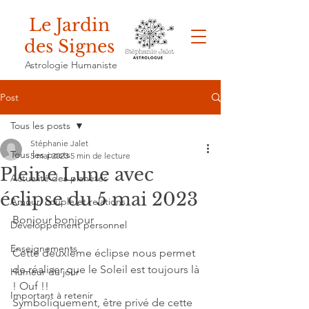
Le Jardin
des Signes
Astrologie Humaniste
Post
Tous les posts
Stéphanie Jalet
Tous les posts
5 mai 2023
5 min de lecture
Pleine Lune avec
Actualité des planètes
éclipse du 5 mai 2023
Amour, couple et relations
Bonjour bonjour
Développement personnel
Enseignements
Cette deuxième éclipse nous permet 
de réaliser que le Soleil est toujours là 
Humeur du jour
! Ouf !!
Important à retenir
Symboliquement, être privé de cette 