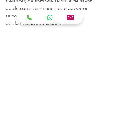
s’élancer, de sortir de sa bulle de savon 
ou de son sous-marin, pour apporter 
sa contribution, sans crainte de 
déplaire et avec vaillance. 
La rétrogradation de Pluton va durer 
jusqu’en octobre, puis il reprendra sa 
route sur les premiers degré du 
Verseau. N’oublions pas son message : 
fraternité et intelligence du collectif. 
Avec la Pleine Lune d’aujourd’hui 
j’ajouterais : à condition que chacun 
soit autorisé à définir la place qui est la 
meilleure pour lui.
Le carré de Mercure à Pluton évoque 
ce défi et vient faire écho aux énergies 
de la Pleine Lune : surmonter les 
boucles de pensées limitantes et 