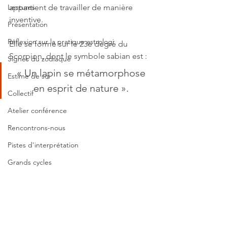
Lectures
appartient de travailler de manière 
inventive.
Présentation
Réflexion sur la pratique astrologi
Elle se forme sur le 23e degré du 
Scorpion, dont le symbole sabian est : 
Signes du zodiaque
« Un lapin se métamorphose 
Estime de soi
en esprit de nature ». 
Collectif
Atelier conférence
Rencontrons-nous
Pistes d'interprétation
Grands cycles