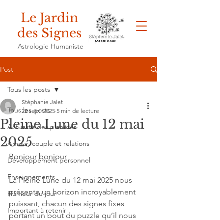
Le Jardin
des Signes
Astrologie Humaniste
Post
Tous les posts
Stéphanie Jalet
Tous les posts
22 sept. 2025
5 min de lecture
Pleine Lune du 12 mai
Actualité des planètes
2025
Amour, couple et relations
Bonjour bonjour
Développement personnel
Enseignements
La Pleine Lune du 12 mai 2025 nous 
présente un horizon incroyablement 
Humeur du jour
puissant, chacun des signes fixes 
Important à retenir
portant un bout du puzzle qu’il nous 