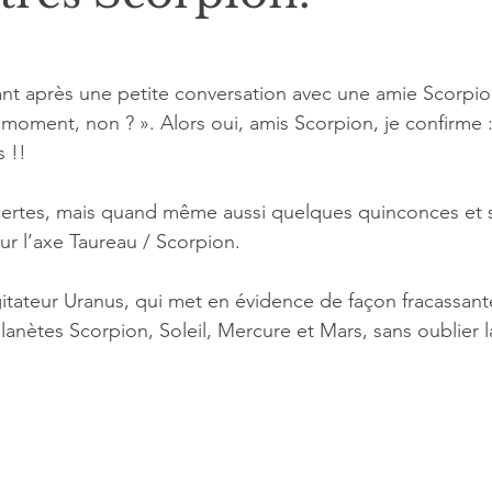
'interprétation
Grands cycles
tant après une petite conversation avec une amie Scorpion
 moment, non ? ». Alors oui, amis Scorpion, je confirme :
 !!
certes, mais quand même aussi quelques quinconces et 
 sur l’axe Taureau / Scorpion.
itateur Uranus, qui met en évidence de façon fracassan
lanètes Scorpion, Soleil, Mercure et Mars, sans oublier l