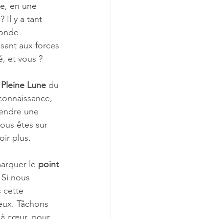
re, en une 
Il y a tant 
Monde 
sant aux forces 
, et vous ?
 Pleine Lune
 du 
 connaissance, 
rendre une 
ous êtes sur 
ir plus.
arquer le 
point 
. Si nous 
 cette 
eux. Tâchons 
 à cœur, pour 