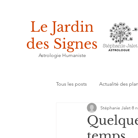
Le Jardin
des Signes
Astrologie Humaniste
Tous les posts
Actualité des pla
Stéphanie Jalet
8 n
Enseignements
Humeur du
Quelques
temps… 
Réflexion sur la pratique astrolo