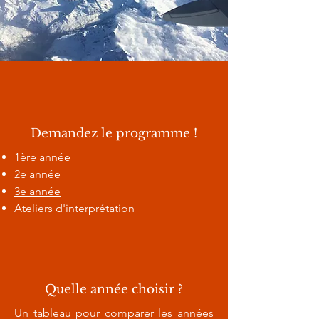
Demandez le programme !
1ère année
2e année
3e année
Ateliers d'interprétation
Quelle année choisir ?
Un tableau pour comparer les années