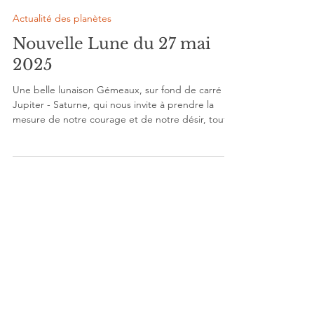
Stéphanie Jalet
27 mai 2025
7 min de lecture
Actualité des planètes
Nouvelle Lune du 27 mai
2025
Une belle lunaison Gémeaux, sur fond de carré
Jupiter - Saturne, qui nous invite à prendre la
mesure de notre courage et de notre désir, tout
en sécurisant notre base arrière. Décryptage
complet à lire sur le blog si le cœur vous en dit.