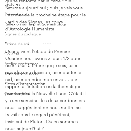
qui se renforce par le carré Soleil 
Lectures
Saturne aujourd'hui ; puis je vais vous 
Présentation
informer de la prochaine étape pour le 
Jardin des Signes, les cours 
Réflexion sur la pratique astrologi
d'Astrologie Humaniste.
Signes du zodiaque
Estime de soi
Quand vient l'étape du Premier 
Collectif
Quartier nous avons 3 jours 1/2 pour 
Atelier conférence
oser : oser affirmer qui je suis, oser 
prendre une décision, oser quitter le 
Rencontrons-nous
nid, oser prendre mon envol… par 
Pistes d'interprétation
rapport à l'intuition ou la thématique 
pressentie à la Nouvelle Lune. C'était il 
Grands cycles
y a une semaine, les deux cordonniers 
nous suggéraient de nous mettre au 
travail sous le regard pénétrant, 
insistant de Pluton. Où en sommes 
nous aujourd'hui ?