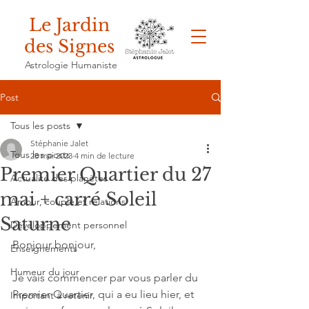
Le Jardin
des Signes
Astrologie Humaniste
Post
Tous les posts
Stéphanie Jalet
Tous les posts
28 mai 2023
4 min de lecture
Premier Quartier du 27
Actualité des planètes
mai + carré Soleil
Amour, couple et relations
Saturne
Développement personnel
Bonjour bonjour, 
Enseignements
Humeur du jour
Je vais commencer par vous parler du 
Premier Quartier, qui a eu lieu hier, et 
Important à retenir