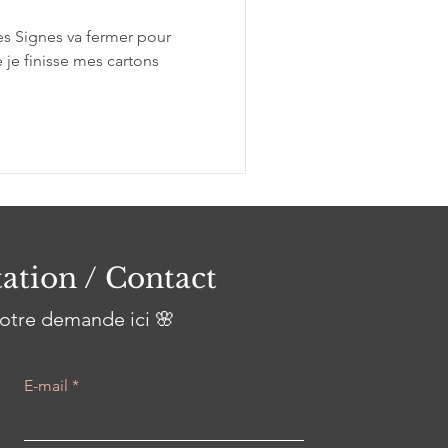
es Signes va fermer pour
 je finisse mes cartons
ation / Contact
otre demande ici 🌸
E-mail