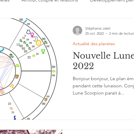
 jour
Important à retenir
Lectures
Présentation
Stéphanie Jalet
25 oct. 2022
2 min de lectur
Actualité des planètes
gi
Signes du zodiaque
Estime de soi
Collectif
Nouvelle Lune
2022
'interprétation
Grands cycles
Bonjour bonjour, Le plan émo
pendant cette lunaison. Conj
Lune Scorpion parait à...