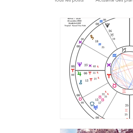
Enseignements
Humeur du
Réflexion sur la pratique astrolo
Rencontrons-nous
Pistes d