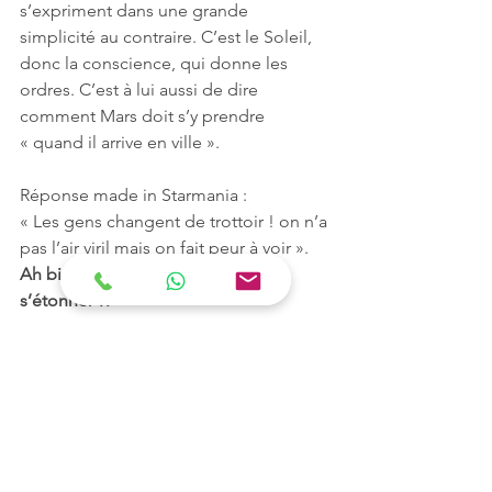
s’expriment dans une grande 
simplicité au contraire. C’est le Soleil, 
donc la conscience, qui donne les 
ordres. C’est à lui aussi de dire 
comment Mars doit s’y prendre 
« quand il arrive en ville ».
Réponse made in Starmania : 
« Les gens changent de trottoir ! on n’a 
pas l’air viril mais on fait peur à voir ». 
Ah bin oui, mais alors faut pas 
s’étonner !! 
C’est sur l’intention du Soleil qu’il peut 
être intéressant de travailler dans un 
premier temps : veut-il être craint ? ou 
veut-il être accepté ? 
Bonne journée et beau cycle de Mars, 