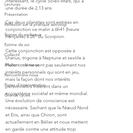
intéressant, le cycle Soleil-Mars, qui a 
Lectures
une durée de 2,13 ans. 
Présentation
Ces deux planètes sont entrées en 
Réflexion sur la pratique astrologi
conjonction ce matin à 6h41 (heure 
Signes du zodiaque
française) à 26° du Scorpion. 
Estime de soi
Cette conjonction est opposée à 
Collectif
Uranus, trigone à Neptune et sextile à 
Atelier conférence
Pluton : ce ne sont pas seulement nos 
intérêts personnels qui sont en jeu, 
Rencontrons-nous
mais la façon dont nos intérêts 
Pistes d'interprétation
personnels s’insèrent dans un 
écosystème sociétal et même mondial. 
Grands cycles
Une évolution de conscience est 
nécessaire. Sachant que le Nœud Nord 
et Eris, ainsi que Chiron, sont 
actuellement en Bélier et nous mettent 
en garde contre une attitude trop 