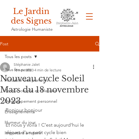
Le Jardin
des Signes
Astrologie Humaniste
Post
Tous les posts
Stéphanie Jalet
Tous les posts
18 nov. 2023
4 min de lecture
Nouveau cycle Soleil
Actualité des planètes
Mars du 18 novembre
Amour, couple et relations
2023
Développement personnel
Bonjour bonjour
Enseignements
Humeur du jour
Et nous y voilà ! C’est aujourd’hui le 
départ d’un petit cycle bien 
Important à retenir