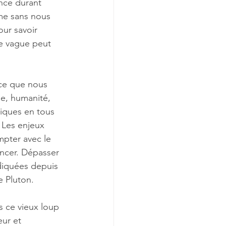
ence durant 
me sans nous 
ur savoir 
e vague peut 
ce que nous 
e, humanité, 
iques en tous 
… Les enjeux 
mpter avec le 
ancer. Dépasser 
ndiquées depuis 
 Pluton. 
s ce vieux loup 
ur et 