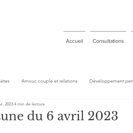
Accueil
Consultations
nètes
Amour, couple et relations
Développement per
vr. 2023
4 min de lecture
 jour
Important à retenir
Lectures
Présentation
Lune du 6 avril 2023
gi
Signes du zodiaque
Estime de soi
Collectif