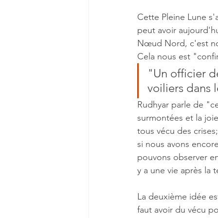
Cette Pleine Lune s'a
peut avoir aujourd'h
Rencontrons-nous
Pistes d
Nœud Nord, c'est not
Cela nous est "confi
"Un officier d
voiliers dans l
Rudhyar parle de "cet
surmontées et la joi
tous vécu des crises;
si nous avons encore
pouvons observer en to
y a une vie après la 
La deuxième idée est 
faut avoir du vécu po