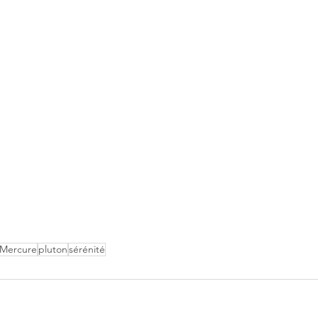
Mercure
pluton
sérénité