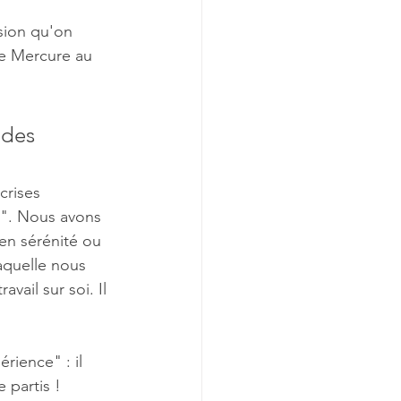
sion qu'on 
de Mercure au 
 
 des 
crises 
s". Nous avons 
 en sérénité ou 
aquelle nous 
vail sur soi. Il 
rience" : il 
 partis ! 