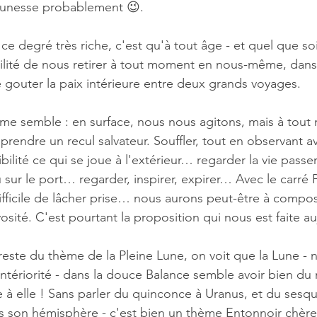
jeunesse probablement 😉. 
ce degré très riche, c'est qu'à tout âge - et quel que soi
ilité de nous retirer à tout moment en nous-même, dans 
 gouter la paix intérieure entre deux grands voyages. 
il me semble : en surface, nous nous agitons, mais à tou
prendre un recul salvateur. Souffler, tout en observant a
ilité ce qui se joue à l'extérieur… regarder la vie passer
 sur le port… regarder, inspirer, expirer… Avec le carré
difficile de lâcher prise… nous aurons peut-être à compo
rvosité. C'est pourtant la proposition qui nous est faite au
 reste du thème de la Pleine Lune, on voit que la Lune - 
intériorité - dans la douce Balance semble avoir bien du m
e à elle ! Sans parler du quinconce à Uranus, et du sesqu
s son hémisphère - c'est bien un thème Entonnoir chère