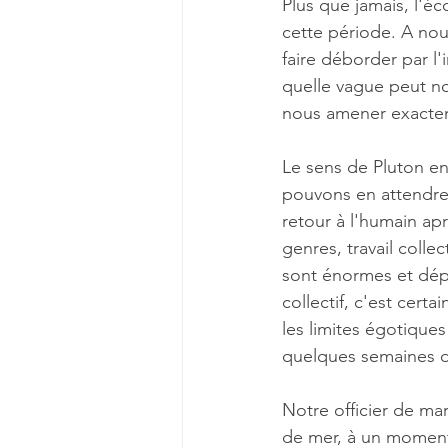
Plus que jamais, l'éco
cette période. A nou
faire déborder par l
quelle vague peut no
nous amener exactem
Le sens de Pluton e
pouvons en attendre
retour à l'humain ap
genres, travail colle
sont énormes et dépa
collectif, c'est cert
les limites égotiques
quelques semaines dé
Notre officier de mar
de mer, à un moment 