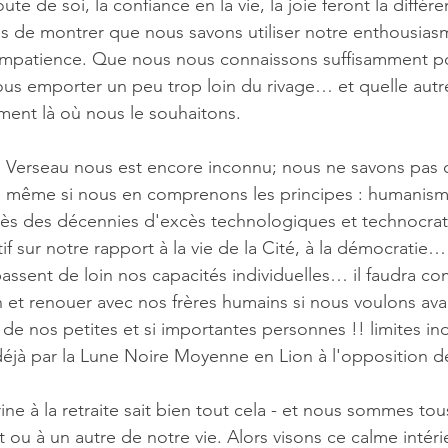
ute de soi, la confiance en la vie, la joie feront la différ
s de montrer que nous savons utiliser notre enthousias
'impatience. Que nous nous connaissons suffisamment po
us emporter un peu trop loin du rivage… et quelle autr
ent là où nous le souhaitons. 
n Verseau nous est encore inconnu; nous ne savons pas 
 même si nous en comprenons les principes : humanism
rès des décennies d'excès technologiques et technocrat
ctif sur notre rapport à la vie de la Cité, à la démocratie
ssent de loin nos capacités individuelles… il faudra co
ain et renouer avec nos frères humains si nous voulons av
 de nos petites et si importantes personnes !! limites i
jà par la Lune Noire Moyenne en Lion à l'opposition de
ine à la retraite sait bien tout cela - et nous sommes tou
ou à un autre de notre vie. Alors visons ce calme intérie