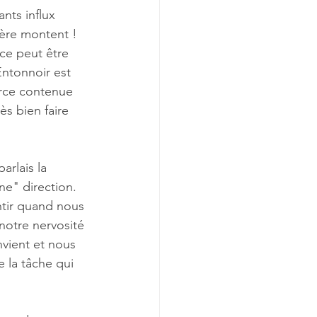
ants influx 
lère montent ! 
nce peut être 
Entonnoir est 
orce contenue 
ès bien faire 
arlais la 
ne" direction. 
ntir quand nous 
otre nervosité 
nvient et nous 
e la tâche qui 