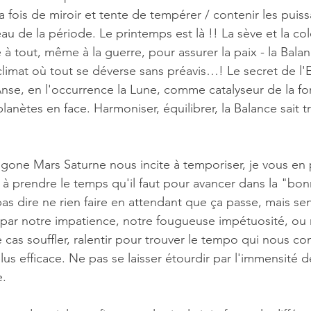
 la fois de miroir et tente de tempérer / contenir les puiss
au de la période. Le printemps est là !! La sève et la co
 à tout, même à la guerre, pour assurer la paix - la Bala
climat où tout se déverse sans préavis…! Le secret de l'
e Anse, en l'occurrence la Lune, comme catalyseur de la f
anètes en face. Harmoniser, équilibrer, la Balance sait tr
igone Mars Saturne nous incite à temporiser, je vous en p
 à prendre le temps qu'il faut pour avancer dans la "bon
as dire ne rien faire en attendant que ça passe, mais se
r notre impatience, notre fougueuse impétuosité, ou n
 cas souffler, ralentir pour trouver le tempo qui nous co
lus efficace. Ne pas se laisser étourdir par l'immensité d
. 