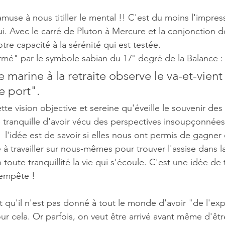
muse à nous titiller le mental !! C'est du moins l'impres
ui. Avec le carré de Pluton à Mercure et la conjonction 
'interprétation
Grands cycles
re capacité à la sérénité qui est testée. 
rmé" par le symbole sabian du 17° degré de la Balance : 
e marine à la retraite observe le va-et-vient
e port". 
te vision objective et sereine qu'éveille le souvenir des 
e tranquille d'avoir vécu des perspectives insoupçonnée
  l'idée est de savoir si elles nous ont permis de gagner
 à travailler sur nous-mêmes pour trouver l'assise dans l
ute tranquillité la vie qui s'écoule. C'est une idée de tra
tempête ! 
qu'il n'est pas donné à tout le monde d'avoir "de l'expé
ur cela. Or parfois, on veut être arrivé avant même d'être