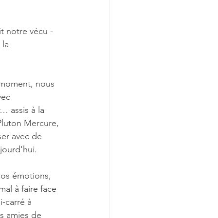
t notre vécu - 
la 
t moment, nous 
vec 
… assis à la 
 Pluton Mercure, 
ser avec de 
jourd'hui. 
nos émotions, 
al à faire face 
i-carré à 
s amies de 