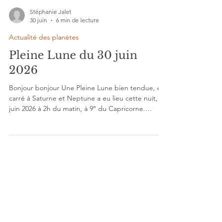
Stéphanie Jalet
30 juin
6 min de lecture
Actualité des planètes
Pleine Lune du 30 juin
2026
Bonjour bonjour Une Pleine Lune bien tendue, en
carré à Saturne et Neptune a eu lieu cette nuit, 30
juin 2026 à 2h du matin, à 9° du Capricorne.
Thème de la Pleine Lune du 30 juin 2026 Avec des
pistes de créativité insoupçonnées si on se relie
aux énergies d’Uranus et de Pluton, en quintile à
Saturne, et surtout à celles de Mars qui est hyper
actif toute la semaine. - trigone à Pluton, - sextile à
Neptune, - conjoint à Uranus. C’est un Mars
Gémeaux, qui doit opérer une révolu