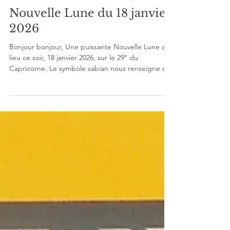
Stéphanie Jalet
18 janv.
3 min de lecture
Actualité des planètes
Nouvelle Lune du 18 janvier
2026
Bonjour bonjour, Une puissante Nouvelle Lune a
lieu ce soir, 18 janvier 2026, sur le 29° du
Capricorne. Le symbole sabian nous renseigne sur
la tonalité ambiante : « Une femme lisant dans les
feuilles de thé. L'aptitude à voir la Signature d'un
sens caché en chaque situation attirant notre
attention. C’est un degré de clairvoyance ».
(Rudhyar) Le thème de la Nouvelle Lune du 18
janvier 2026 La clairvoyance parait liée à Neptune,
dont l’entrée en Bélier est imminente, puisqu’