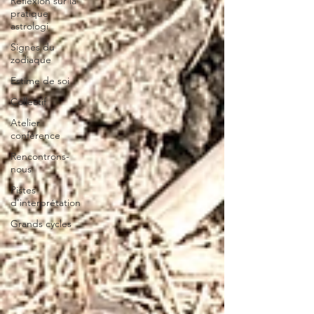
Réflexion sur la
pratique
astrologi
Signes du
zodiaque
Estime de soi
Collectif
Atelier
conférence
Rencontrons-
nous
Pistes
d'interprétation
Grands cycles