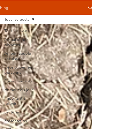
Blog
Tous les posts
Tous les posts
Actualité des
planètes
Amour, couple
et relations
Développement
personnel
Enseignements
Humeur du jour
Important à
retenir
Lectures
Présentation